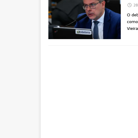
28
O deb
como 
Vieir