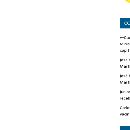
CO
+-Cad
Minis
capit
Jose 
Marti
José 
Marti
Junio
rece
Carlo
vacin