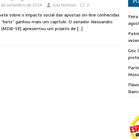
PO
 de setembro de 2024
Gov Notícias
0
ate sobre o impacto social das apostas on-line conhecidas
Feira
“bets” ganhou mais um capítulo. O senador Alessandro
agos
a (MDB-SE) apresentou um projeto de
[…]
Patri
veze
Gov. 
prote
Parti
Moss
Flávi
Banc