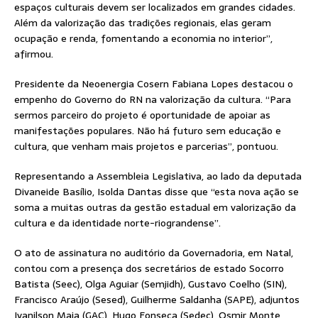
espaços culturais devem ser localizados em grandes cidades.
Além da valorização das tradições regionais, elas geram
ocupação e renda, fomentando a economia no interior”,
afirmou.
Presidente da Neoenergia Cosern Fabiana Lopes destacou o
empenho do Governo do RN na valorização da cultura. “Para
sermos parceiro do projeto é oportunidade de apoiar as
manifestações populares. Não há futuro sem educação e
cultura, que venham mais projetos e parcerias”, pontuou.
Representando a Assembleia Legislativa, ao lado da deputada
Divaneide Basílio, Isolda Dantas disse que “esta nova ação se
soma a muitas outras da gestão estadual em valorização da
cultura e da identidade norte-riograndense”.
O ato de assinatura no auditório da Governadoria, em Natal,
contou com a presença dos secretários de estado Socorro
Batista (Seec), Olga Aguiar (Semjidh), Gustavo Coelho (SIN),
Francisco Araújo (Sesed), Guilherme Saldanha (SAPE), adjuntos
Ivanilson Maia (GAC), Hugo Fonseca (Sedec), Osmir Monte