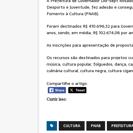
A Prefeitura de Governador Dix-sept Rosado,
Desporto e Juventude, fez adesão e consegui
Fomento à Cultura (PNAB).
Foram destinados R$ 410.696,32 para Gover
anos, sendo, em média, R$ 102.674,08 por an
As inscrições para apresentação de propost
Os recursos são destinados para projetos cul
música, cultura popular, folguedos, dança, ca
culinária cultural, cultura negra, cultura ciga
Compartilhe o artigo:
Curtir isso:
CULTURA
PNAB
PREFEITUR