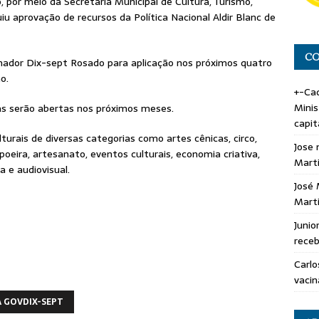
 por meio da Secretaria Municipal de Cultura, Turismo,
u aprovação de recursos da Política Nacional Aldir Blanc de
CO
nador Dix-sept Rosado para aplicação nos próximos quatro
o.
+-Cad
Minis
as serão abertas nos próximos meses.
capit
turais de diversas categorias como artes cênicas, circo,
Jose 
poeira, artesanato, eventos culturais, economia criativa,
Marti
na e audiovisual.
José 
Marti
Junio
rece
Carlo
vacin
A GOVDIX-SEPT