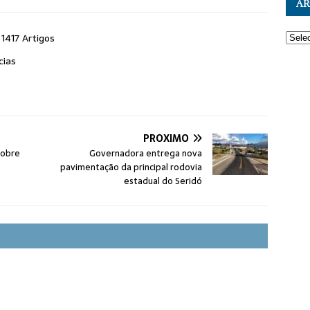
AR
1417 Artigos
cias
PRÓXIMO
sobre
Governadora entrega nova
pavimentação da principal rodovia
estadual do Seridó