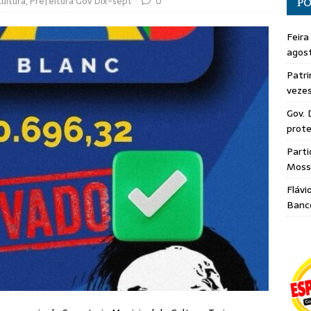
ultura
,
Prefeitura Gov Dix-sept
0
PO
Feira
agos
Patri
veze
Gov. 
prote
Parti
Moss
Flávi
Banc