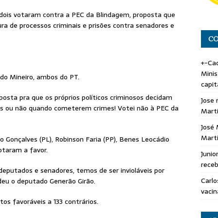
dois votaram contra a PEC da Blindagem, proposta que
tura de processos criminais e prisões contra senadores e
CO
+-Cad
Minis
do Mineiro, ambos do PT.
capit
posta pra que os próprios políticos criminosos decidam
Jose 
os ou não quando cometerem crimes! Votei não à PEC da
Marti
José 
Marti
to Gonçalves (PL), Robinson Faria (PP), Benes Leocádio
votaram a favor.
Junio
rece
 deputados e senadores, temos de ser invioláveis por
Carlo
ndeu o deputado Generão Girão.
vacin
os favoráveis a 133 contrários.