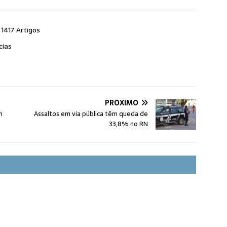
1417 Artigos
cias
PRÓXIMO
m
Assaltos em via pública têm queda de
33,8% no RN