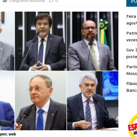
Congresso Nacional
0
PO
Feira
agos
Patri
veze
Gov. 
prote
Parti
Moss
Flávi
Banc
gem: web